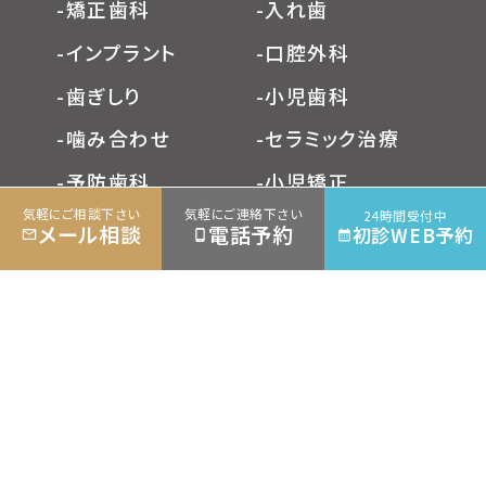
-矯正歯科
-入れ歯
-インプラント
-口腔外科
-歯ぎしり
-小児歯科
-噛み合わせ
-セラミック治療
-予防歯科
-小児矯正
気軽にご相談下さい
気軽にご連絡下さい
24時間受付中
-ホワイトニング
-1Dayトリートメント
メール相談
電話予約
初診WEB予約
-訪問歯科
-レーザー治療
-歯周病治療
-ブルーラジカル治療