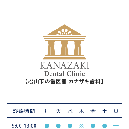
【松山市の歯医者 カナザキ歯科】
診療時間
月
火
水
木
金
土
日
9:00-13:00
●
●
●
※
●
●
━