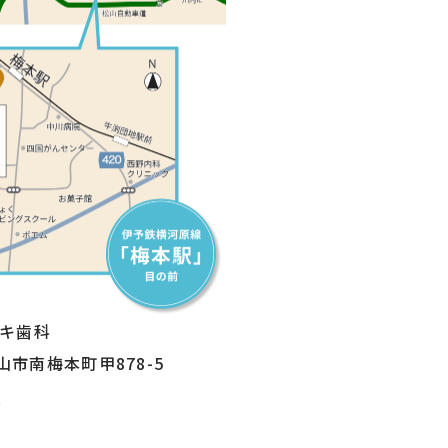
ザキ歯科
松山市南梅本町甲878-5
方