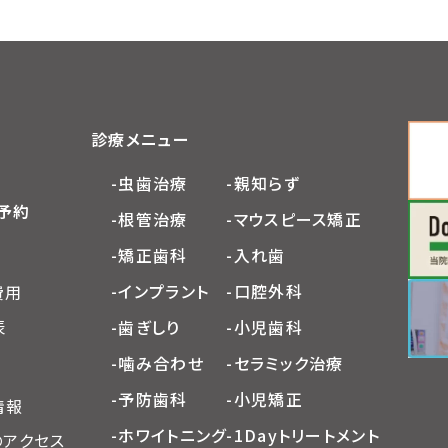
診療メニュー
-虫歯治療
-親知らず
予約
-根管治療
-マウスピース矯正
-矯正歯科
-入れ歯
-インプラント
-口腔外科
費用
表
-歯ぎしり
-小児歯科
-噛み合わせ
-セラミック治療
-予防歯科
-小児矯正
情報
-ホワイトニング
-1Dayトリートメント
のアクセス