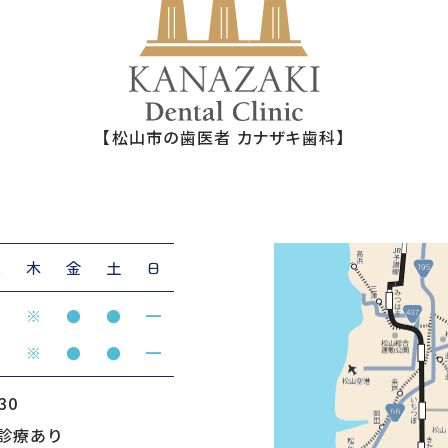
【松山市の歯医者 カナザキ歯科】
水
木
金
土
日
●
※
●
●
━
●
※
●
●
━
30
診療あり