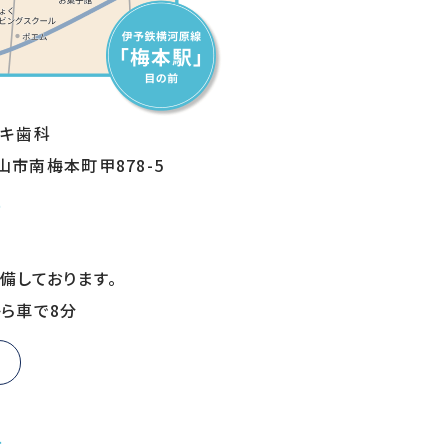
ザキ歯科
松山市南梅本町甲878-5
方
備しております。
ら車で8分
方