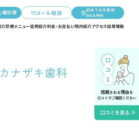
初めての方専用
土曜診療
メール相談
WEB予約
紹介
診療メニュー
症例紹介
料金・お支払い
院内紹介
アクセス
採用情報
でカナザキ歯科