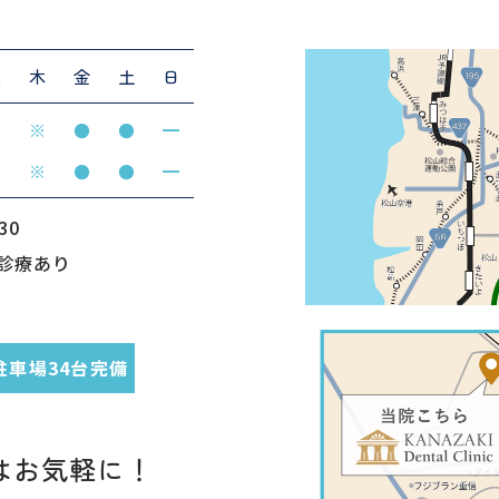
水
木
金
土
日
●
※
●
●
━
●
※
●
●
━
30
診療あり
駐車場34台完備
はお気軽に！