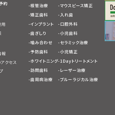
予約
-根管治療
-マウスピース矯正
-矯正歯科
-入れ歯
-インプラント
-口腔外科
費用
表
-歯ぎしり
-小児歯科
-噛み合わせ
-セラミック治療
-予防歯科
-小児矯正
情報
-ホワイトニング
-1Dayトリートメント
のアクセス
-訪問歯科
-レーザー治療
プ
-歯周病治療
-ブルーラジカル治療