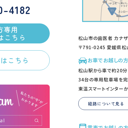
0-4182
方専用
約はこちら
松山市の歯医者 カナ
〒791-0245 愛媛県
談はこちら
お車でお越しの
松山駅から車で約20分
34台の専用駐車場を完
東温スマートインターか
経路について見る
電車でお越しの