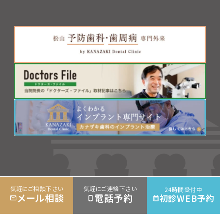
©松山市の歯医者 カナザキ歯科
気軽にご相談下さい
気軽にご連絡下さい
24時間受付中
メール相談
電話予約
初診WEB予約