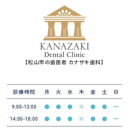
【松山市の歯医者 カナザキ歯科】
診療時間
月
火
水
木
金
土
日
9:00-13:00
●
●
●
※
●
●
━
14:00-18:00
●
●
●
※
●
●
━